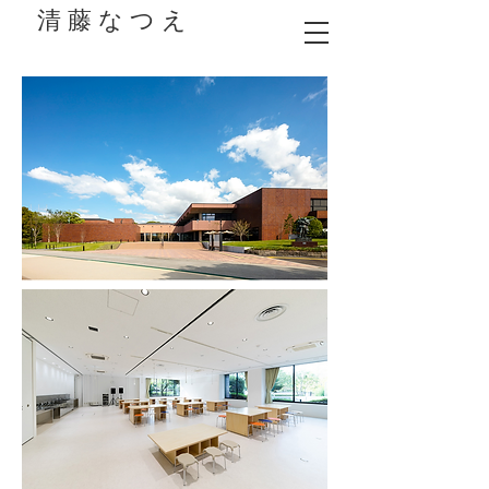
清 藤 な つ え