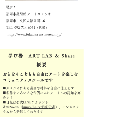
場所：
福岡市美術館 アートスタジオ
福岡市中央区大濠公園1-6
TEL:
092-714-6051
（代表）
https://www.fukuoka-art-museum.jp/
学び場 ART LAB ＆ Share
概要
おとなもこどもも自由にアートを楽しむ
コミュニティスクールです
■スタジオにある道具や材料を自由に使えます
■名作やいろいろな作例にふれアートへの認知を高
めます
■日程は公式LINEアカウント
@302uwvti（
https://lin.ee/F0U9bdJ
）
、インスタグ
ラムから発信しております