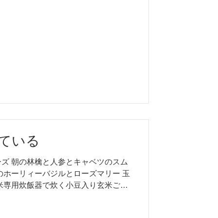
ている
ズ 朝の林檎と人参とキャベツのスム
のホーリィーバジルとローズマリー 玉
米専用炊飯器で炊く小豆入り玄米ご飯
粒粉のパン 毎月各生産地から送られ