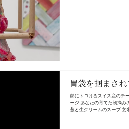
いって諦めた？...
胃袋を掴まされ
熱にトロけるスイス産のチー
ージ あなたの育てた朝摘み
葱と生クリームのスープ 玄
予約しないと手に入らない全
てくるオリーブオイル...