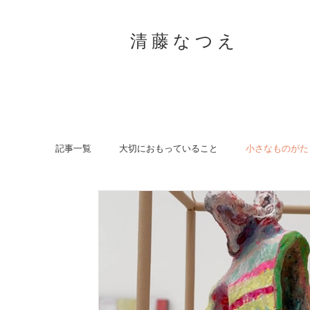
清 藤 な つ え
記事一覧
大切におもっていること
小さなものがた