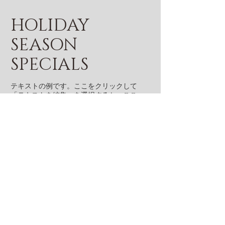
HOLIDAY
SEASON
SPECIALS
テキストの例です。ここをクリックして
「テキストを編集」を選択するか、ここ
をダブルクリックしてテキストを編集し
てください。文字の色やフォントを変更
することもできます。
​円
2500
購入する