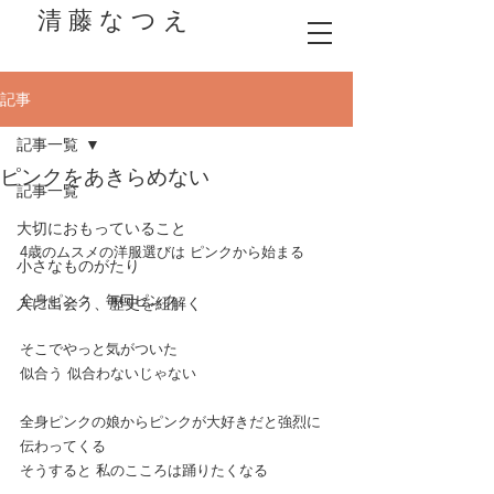
清 藤 な つ え
記事
記事一覧
ピンクをあきらめない
記事一覧
大切におもっていること
4歳のムスメの洋服選びは ピンクから始まる
小さなものがたり
全身ピンク　毎回ピンク
人に出会う、歴史を紐解く
そこでやっと気がついた
似合う 似合わないじゃない
全身ピンクの娘からピンクが大好きだと強烈に
伝わってくる
そうすると 私のこころは踊りたくなる