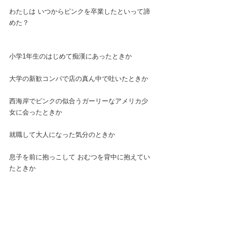
わたしは いつからピンクを卒業したといって諦
めた？
小学1年生のはじめて痴漢にあったときか
大学の新歓コンパで店の真ん中で吐いたときか
西海岸でピンクの似合うガーリーなアメリカ少
女に会ったときか
就職して大人になった気分のときか
息子を前に抱っこして おむつを背中に抱えてい
たときか