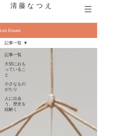
清 藤 な つ え
Les Essais
記事一覧
記事一覧
大切におも
っているこ
と
小さなもの
がたり
人に出会
う、歴史を
紐解く