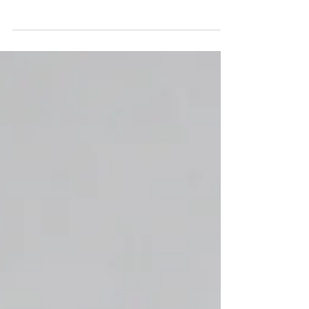
藝術に下手とか上手とかはありません そこにはただ
まなざし があります なので、自分に正直に表現する
ことが大切だと私は思います 怒っていたら怒りを 悲し
かったら哀しみを 嬉しかったら喜びを 楽しかったら楽
しい気持ちを 大好きであれば大好きな気持ちを...